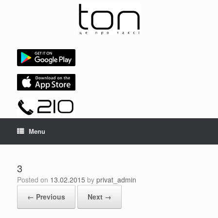
Skip
to
content
Menu
3
Posted on
13.02.2015
by
privat_admin
← Previous
Next →